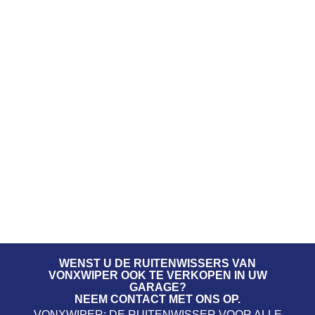
WENST U DE RUITENWISSERS VAN
VONXWIPER OOK TE VERKOPEN IN UW
GARAGE?
NEEM CONTACT MET ONS OP.
VONXWIPER; DE RUITENWISSER VOOR ALLE