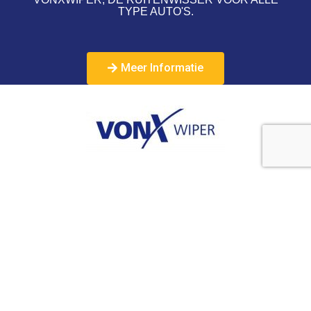
TYPE AUTO'S.
Meer Informatie
Met de ruitenwissers van Vonxwiper heeft u bij neerslag altijd goed zicht, zonder
strepen, piepen of andere ongemakken. De ruitenwissers van Vonxwiper zijn
geschikt voor alle type auto's. U koopt ze eenvoudig online bij Vonxwiper.nl of bij
een van de aangesloten garage dealers in Nederland.