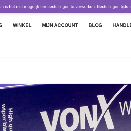
en is het niet mogelijk om bestellingen te verwerken. Bestellingen tij
GRATIS VERZENDING BIJ BESTEDING VANAF € 50,-
S
WINKEL
MIJN ACCOUNT
BLOG
HANDLE