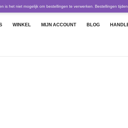
en is het niet mogelijk om bestellingen te verwerken. Bestellingen tij
GRATIS VERZENDING BIJ BESTEDING VANAF € 50,-
S
WINKEL
MIJN ACCOUNT
BLOG
HANDLE