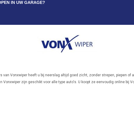
OPEN IN UW GARAGE?
s van Vonxwiper heeft u bij neerslag altijd goed zicht, zonder strepen, piepen o
 Vonxwiper zijn geschikt voor alle type auto's. U koopt ze eenvoudig online bij Vo
van de aangesloten garage dealers in Nederland.