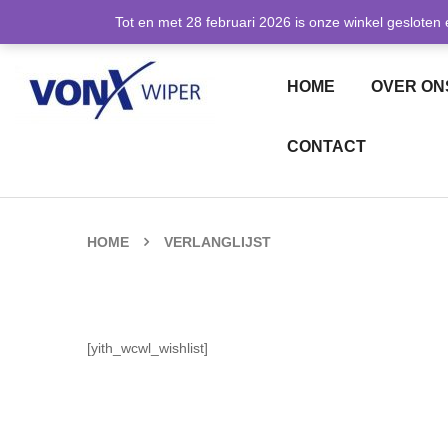
06-12908159
Meer informatie:
Tot en met 28 februari 2026 is onze winkel gesloten 
HOME
OVER ON
CONTACT
HOME
VERLANGLIJST
[yith_wcwl_wishlist]