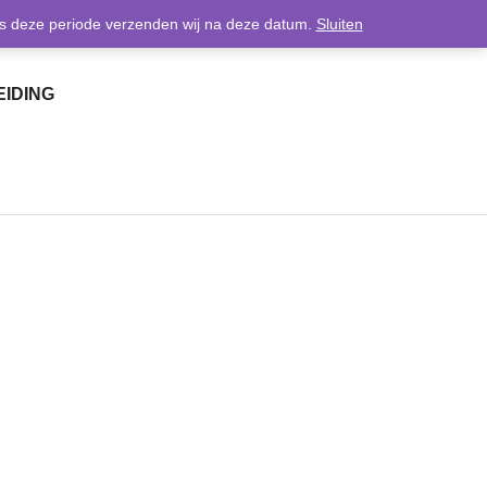
0
dens deze periode verzenden wij na deze datum.
Sluiten
IDING